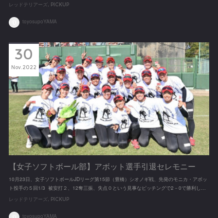
レッドテリアーズ
PICKUP
toyosupoYAMA
30
Nov
2022
【女子ソフトボール部】アボット選手引退セレモニー
10月23日、女子ソフトボールJDリーグ第15節（豊橋）シオノギ戦、先発のモニカ・アボッ
ト投手の５回1/3 被安打２、12奪三振、失点０という見事なピッチングで2－0で勝利し…
レッドテリアーズ
PICKUP
toyosupoYAMA