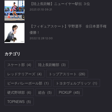
【陸上長距離】ニューイヤー駅伝 ３位
2023.01.10 09:21
【フィギュアスケート】宇野選手 全日本選手権
優勝！
2022.12.28 12:00
カテゴリ
スケート部
(
4
)
陸上長距離部
(
3
)
レッドテリアーズ
(
4
)
トップアスリート
(
26
)
ビーチバレーボール部
(
1
)
トヨタヴェルブリッツ
(
1
)
硬式野球部
(
6
)
総合
(
5
)
PICKUP
(
45
)
TOPNEWS
(
5
)