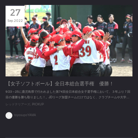
27
Sep
2022
【女子ソフトボール】全日本総合選手権 優勝！
9/23～25に鹿児島県で行われました第74回全日本総合女子選手権において、３年ぶり７回
目の優勝を勝ち取りました！。JDリーグ加盟チームだけではなく、クラブチームや大学…
レッドテリアーズ
PICKUP
toyosupoYAMA