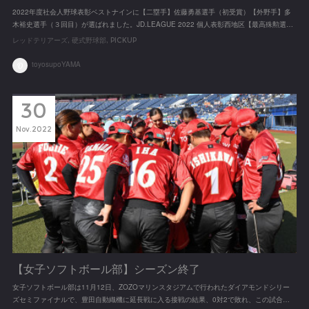
2022年度社会人野球表彰ベストナインに【二塁手】佐藤勇基選手（初受賞）【外野手】多
木裕史選手（３回目）が選ばれました。JD.LEAGUE 2022 個人表彰西地区【最高殊勲選…
レッドテリアーズ
硬式野球部
PICKUP
toyosupoYAMA
30
Nov
2022
【女子ソフトボール部】シーズン終了
女子ソフトボール部は11月12日、ZOZOマリンスタジアムで行われたダイアモンドシリー
ズセミファイナルで、豊田自動織機に延長戦に入る接戦の結果、0対2で敗れ、この試合…