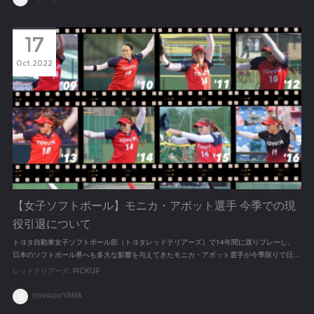
17
Oct
2022
【女子ソフトボール】モニカ・アボット選手 今季での現
役引退について
トヨタ自動車女子ソフトボール部（トヨタレッドテリアーズ）で14年間に渡りプレーし、
日本のソフトボール界へも多大な影響を与えてきたモニカ・アボット選手が今季限りで日…
レッドテリアーズ
PICKUP
toyosupoYAMA